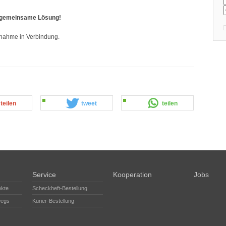
e gemeinsame Lösung!
annahme in Verbindung.
teilen
tweet
teilen
Service
Kooperation
Jobs
ekte
Scheckheft-Bestellung
wegs
Kurier-Bestellung