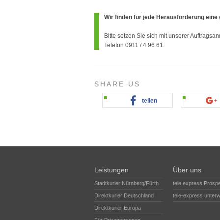
Wir finden für jede Herausforderung ein
Bitte setzen Sie sich mit unserer Auftrags
Telefon 0911 / 4 96 61.
SHARE US
teilen
Leistungen
Über uns
Stadtkurier Nürnberg/Fürth
tele express Prosp
Direktkurier Deutschland
tele-express unter
Direktkurier Europa