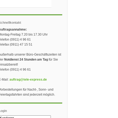
Schnellkontakt
Auftragsannahme:
Montag-Freitag 7.20 bis 17.30 Uhr
Telefon (0911) 4 96 61
Telefax (0911) 47 15 51
Außerhalb unserer Büro-Geschäftszeiten ist
der
Notdienst 24 Stunden am Tag
für Sie
einsatzbereit!
Telefon (0911) 4 96 61
E-Mail:
auftrag@tele-express.de
Vorbestellungen für Nacht-, Sonn- und
Feiertagsfahrten sind jederzeit möglich.
Login