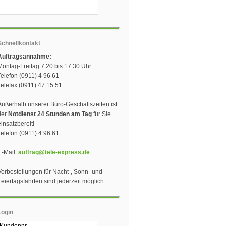
Schnellkontakt
Auftragsannahme:
Montag-Freitag 7.20 bis 17.30 Uhr
Telefon (0911) 4 96 61
Telefax (0911) 47 15 51
Außerhalb unserer Büro-Geschäftszeiten ist
der
Notdienst 24 Stunden am Tag
für Sie
einsatzbereit!
Telefon (0911) 4 96 61
E-Mail:
auftrag@tele-express.de
Vorbestellungen für Nacht-, Sonn- und
Feiertagsfahrten sind jederzeit möglich.
Login