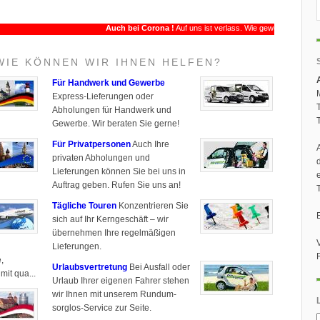
WIE KÖNNEN WIR IHNEN HELFEN?
Für Handwerk und Gewerbe
Express-Lieferungen oder
Abholungen für Handwerk und
Gewerbe. Wir beraten Sie gerne!
Für Privatpersonen
Auch Ihre
privaten Abholungen und
Lieferungen können Sie bei uns in
Auftrag geben. Rufen Sie uns an!
Tägliche Touren
Konzentrieren Sie
sich auf Ihr Kerngeschäft – wir
übernehmen Ihre regelmäßigen
Lieferungen.
,
Urlaubsvertretung
Bei Ausfall oder
it qua...
Urlaub Ihrer eigenen Fahrer stehen
wir Ihnen mit unserem Rundum-
sorglos-Service zur Seite.