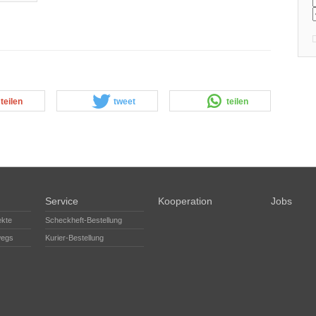
teilen
tweet
teilen
Service
Kooperation
Jobs
ekte
Scheckheft-Bestellung
wegs
Kurier-Bestellung