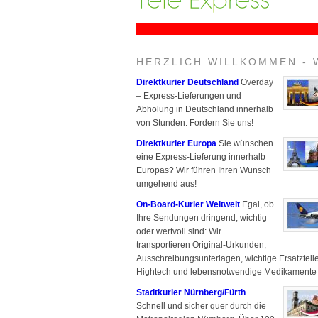
HERZLICH WILLKOMMEN - 
Direktkurier Deutschland
Overday
– Express-Lieferungen und
Abholung in Deutschland innerhalb
von Stunden. Fordern Sie uns!
Direktkurier Europa
Sie wünschen
eine Express-Lieferung innerhalb
Europas? Wir führen Ihren Wunsch
umgehend aus!
On-Board-Kurier Weltweit
Egal, ob
Ihre Sendungen dringend, wichtig
oder wertvoll sind: Wir
transportieren Original-Urkunden,
Ausschreibungsunterlagen, wichtige Ersatzteile
Hightech und lebensnotwendige Medikamente m
Stadtkurier Nürnberg/Fürth
Schnell und sicher quer durch die