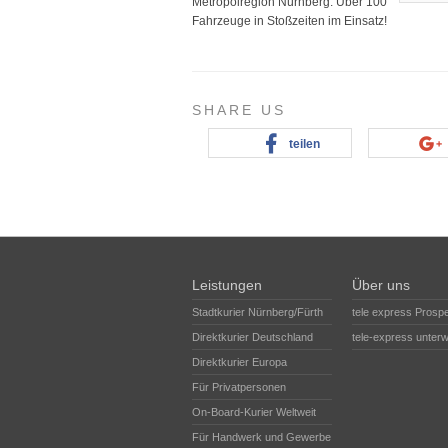
Metropolregion Nürnberg. Über 100
Fahrzeuge in Stoßzeiten im Einsatz!
SHARE US
teilen
Leistungen
Über uns
Stadtkurier Nürnberg/Fürth
tele express Prosp
Direktkurier Deutschland
tele-express unter
Direktkurier Europa
Für Privatpersonen
On-Board-Kurier Weltweit
Für Handwerk und Gewerbe